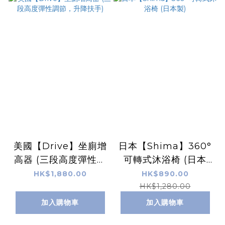
美國【Drive】坐廁增
日本【Shima】360°
高器 (三段高度彈性調
可轉式沐浴椅 (日本
節，升降扶手)
製)
HK$1,880.00
HK$890.00
HK$1,280.00
加入購物車
加入購物車