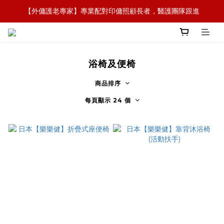
【外傭護老專家】專業配對印傭照顧長者，醫護團隊跟進
【全新概念】長者護理復康用品，可租可買，彈性選擇
【政府資助】善用社區照顧服務券，上門服務及租用產品 
【全新概念】長者護理復康用品，可租可買，彈性選擇
浴椅及便椅
商品排序
每頁顯示 24 個