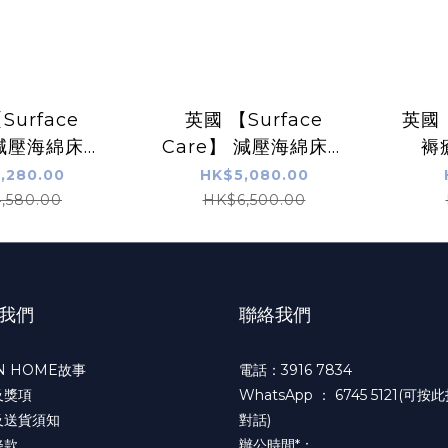
Surface
英國 【Surface
英國 
 減壓海綿床褥
Care】 減壓海綿床褥
褥
(SC001B)
Superior (SC003C)
,280.00
HK$5,080.00
,580.00
HK$6,500.00
我們
聯絡我們
N HOME故事
電話：3916 7834
及獎項
WhatsApp ：
6745 5121(可按
及送貨須知
對話)
條款
辦公時間*：