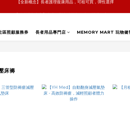
【全新概念】長者護理復康用品，可租可買，彈性選擇
【外傭護老專家】專業配對印傭照顧長者，醫護團隊跟進
【政府資助】善用社區照顧服務券，上門服務及租用產品 
社區照顧服務券
長者用品專門店
MEMORY MART 玩物健
【全新概念】長者護理復康用品，可租可買，彈性選擇
壓床褥