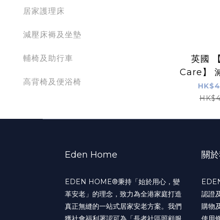
居家護理床
減壓床褥及坐墊
輔椅及助行車
英國 【
Care】
高背椅及便浴椅
Excel 
HK$4
HK$4
Eden Home
關於
EDEN HOME®️秉持「始於用心，變
EDE
革安老」的理念，致力為全港家庭打造
認證
真正無縫的一站式居家安老方案。我們
購物
獲社會福利署認可為「長者社區照顧服
使用