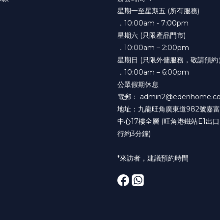
星期一至星期五 (所有服務)
．10:00am - 7:00pm
星期六 (只限產品門市)
．10:00am – 2:00pm
星期日 (只限外傭服務，敬請預約
．10:00am – 6:00pm
公眾假期休息
電郵： admin2@edenhome.co
地址：九龍旺角廣東道982號嘉
中心17樓全層 (旺角港鐵站E1出
行約3分鐘)
*來訪者，建議預約時間