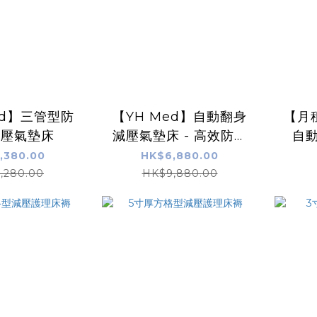
ed】三管型防
【YH Med】自動翻身
【月
減壓氣墊床
減壓氣墊床 - 高效防褥
自
瘡，減輕照顧者體力操
,380.00
HK$6,880.00
作
,280.00
HK$9,880.00