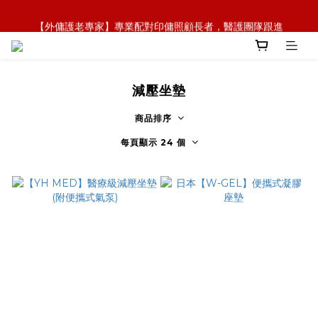
【全新概念】長者護理復康用品，可租可買，彈性選擇
【外傭護老專家】專業配對印傭照顧長者，醫護團隊跟進
【政府資助】善用社區照顧服務券，上門服務及租用產品 
【全新概念】長者護理復康用品，可租可買，彈性選擇
減壓坐墊
商品排序
每頁顯示 24 個