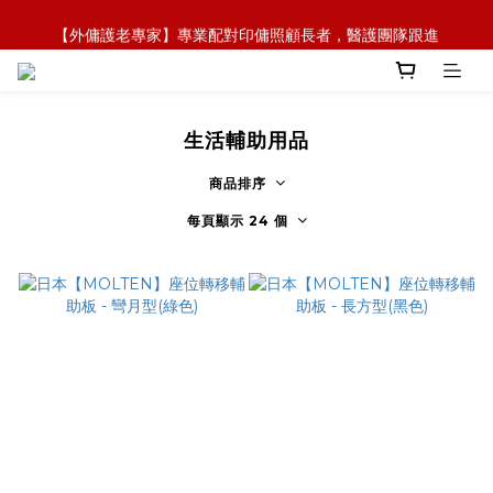
【外傭護老專家】專業配對印傭照顧長者，醫護團隊跟進
【全新概念】長者護理復康用品，可租可買，彈性選擇
【政府資助】善用社區照顧服務券，上門服務及租用產品 
【全新概念】長者護理復康用品，可租可買，彈性選擇
生活輔助用品
商品排序
每頁顯示 24 個