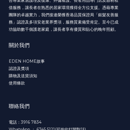
合專業家居護理及復康、外傭看護、長者用品專門店及器材租
借服務，讓長者在熟悉的居家環境獲得全方位支援。憑藉專業
團隊的卓越實力，我們接連榮獲香港品質保證局「銀髮友善服
務」認證及多項安老業界獎項，服務質素備受肯定。至今已成
功協助數千個護老家庭，讓長者享有優質和貼心的晚年照顧。
關於我們
EDEN HOME故事
認證及獎項
購物及送貨須知
使用條款
聯絡我們
電話：3916 7834
WhatsApp ：
6745 5121(可按此打開對話)