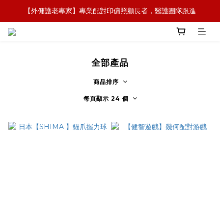
【外傭護老專家】專業配對印傭照顧長者，醫護團隊跟進
【全新概念】長者護理復康用品，可租可買，彈性選擇
【政府資助】善用社區照顧服務券，上門服務及租用產品 
【全新概念】長者護理復康用品，可租可買，彈性選擇
全部產品
商品排序
每頁顯示 24 個