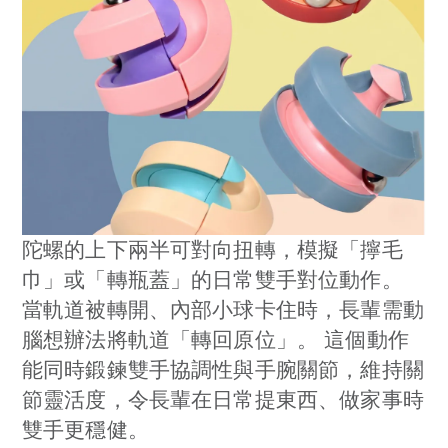
陀螺的上下兩半可對向扭轉，模擬「擰毛
巾」或「轉瓶蓋」的日常雙手對位動作。
當軌道被轉開、內部小球卡住時，長輩需動
腦想辦法將軌道「轉回原位」。 這個動作
能同時鍛鍊雙手協調性與手腕關節，維持關
節靈活度，令長輩在日常提東西、做家事時
雙手更穩健。