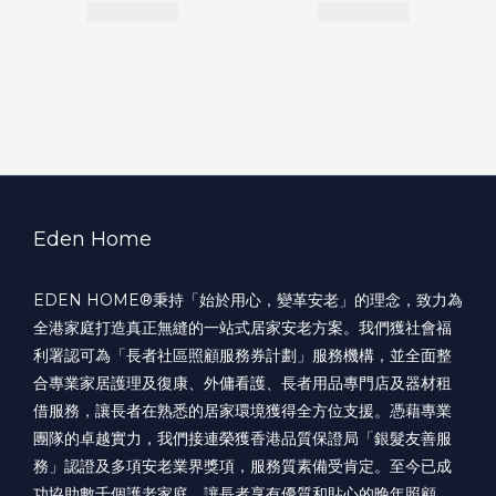
Eden Home
EDEN HOME®️秉持「始於用心，變革安老」的理念，致力為
全港家庭打造真正無縫的一站式居家安老方案。我們獲社會福
利署認可為「長者社區照顧服務券計劃」服務機構，並全面整
合專業家居護理及復康、外傭看護、長者用品專門店及器材租
借服務，讓長者在熟悉的居家環境獲得全方位支援。憑藉專業
團隊的卓越實力，我們接連榮獲香港品質保證局「銀髮友善服
務」認證及多項安老業界獎項，服務質素備受肯定。至今已成
功協助數千個護老家庭，讓長者享有優質和貼心的晚年照顧。