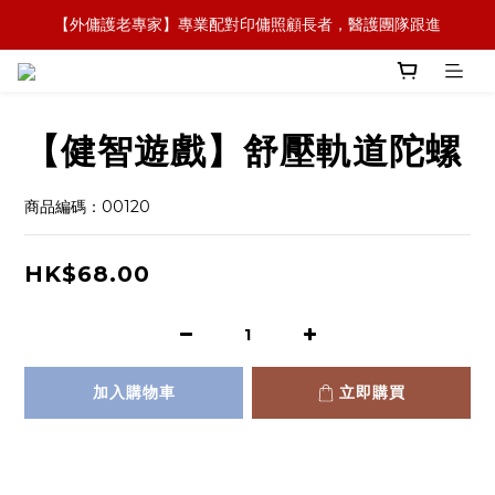
【外傭護老專家】專業配對印傭照顧長者，醫護團隊跟進
【全新概念】長者護理復康用品，可租可買，彈性選擇
【政府資助】善用社區照顧服務券，上門服務及租用產品 
【全新概念】長者護理復康用品，可租可買，彈性選擇
【健智遊戲】舒壓軌道陀螺
商品編碼：00120
HK$68.00
加入購物車
立即購買