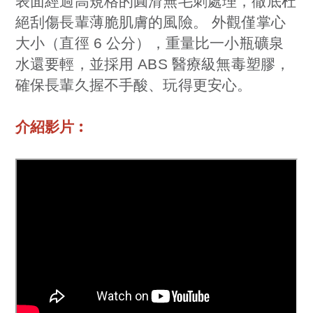
表面經過高規格的圓滑無毛刺處理，徹底杜
絕刮傷長輩薄脆肌膚的風險。 外觀僅掌心
大小（直徑 6 公分），重量比一小瓶礦泉
水還要輕，並採用 ABS 醫療級無毒塑膠，
確保長輩久握不手酸、玩得更安心。
介紹影片︰