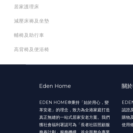
居家護理床
減壓床褥及坐墊
輔椅及助行車
高背椅及便浴椅
Eden Home
關於
EDEN HOME®️秉持「始於用心，變
EDE
革安老」的理念，致力為全港家庭打造
認證
真正無縫的一站式居家安老方案。我們
購物
獲社會福利署認可為「長者社區照顧服
使用
務券計劃」服務機構，並全面整合專業