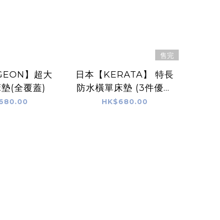
售完
GEON】超大
日本【KERATA】 特長
墊(全覆蓋)
防水橫單床墊 (3件優惠
套裝)
680.00
HK$680.00