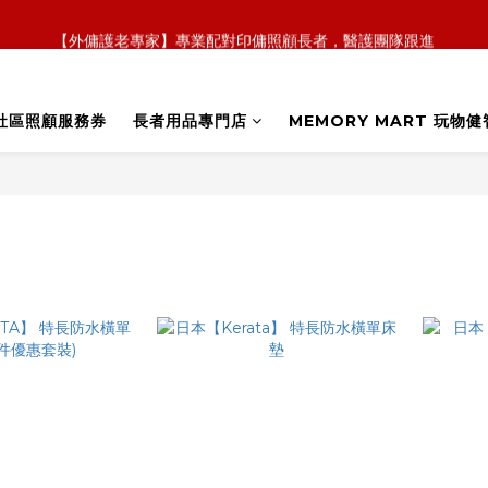
【外傭護老專家】專業配對印傭照顧長者，醫護團隊跟進
【全新概念】長者護理復康用品，可租可買，彈性選擇
【政府資助】善用社區照顧服務券，上門服務及租用產品 
社區照顧服務券
長者用品專門店
MEMORY MART 玩物健
【全新概念】長者護理復康用品，可租可買，彈性選擇