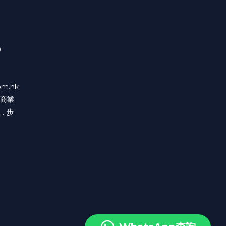
）
m.hk
富商業
口，步