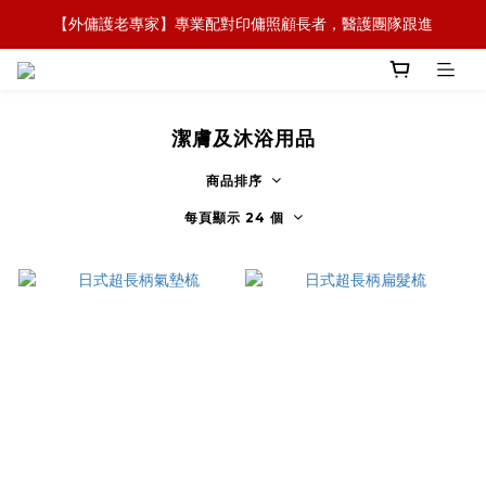
【外傭護老專家】專業配對印傭照顧長者，醫護團隊跟進
【全新概念】長者護理復康用品，可租可買，彈性選擇
【政府資助】善用社區照顧服務券，上門服務及租用產品 
【全新概念】長者護理復康用品，可租可買，彈性選擇
潔膚及沐浴用品
商品排序
每頁顯示 24 個