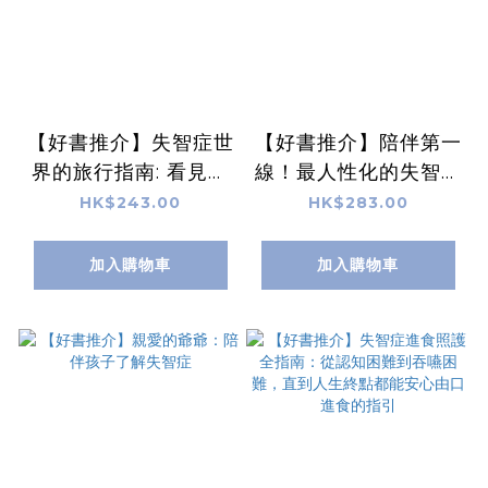
【好書推介】失智症世
【好書推介】陪伴第一
界的旅行指南: 看見失
線！最人性化的失智症
智症患者眼中的世界,
照護全圖解 ：以人為
HK$243.00
HK$283.00
理解記憶、五感、時空
本的「3步驟」照顧
出現障礙的原因
法，居家&機構都適
加入購物車
加入購物車
用！