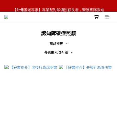
【全新概念】長者護理復康用品，可租可買，彈性選擇
【外傭護老專家】專業配對印傭照顧長者，醫護團隊跟進
【政府資助】善用社區照顧服務券，上門服務及租用產品 
【全新概念】長者護理復康用品，可租可買，彈性選擇
認知障礙症照顧
商品排序
每頁顯示 24 個