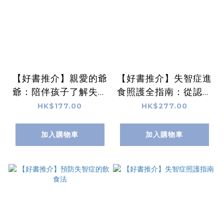
【好書推介】親愛的爺
【好書推介】失智症進
爺：陪伴孩子了解失智
食照護全指南：從認知
症
困難到吞嚥困難，直到
HK$177.00
HK$277.00
人生終點都能安心由口
進食的指引
加入購物車
加入購物車