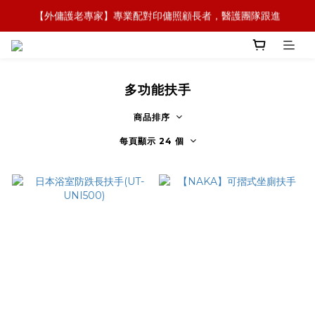
【外傭護老專家】專業配對印傭照顧長者，醫護團隊跟進
【全新概念】長者護理復康用品，可租可買，彈性選擇
【政府資助】善用社區照顧服務券，上門服務及租用產品 
【全新概念】長者護理復康用品，可租可買，彈性選擇
多功能扶手
商品排序
每頁顯示 24 個