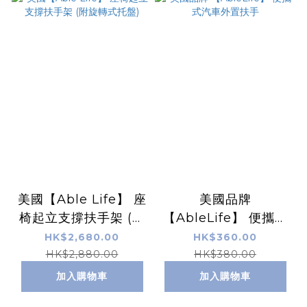
美國【Able Life】 座
美國品牌
椅起立支撐扶手架 (附
【AbleLife】 便攜式
旋轉式托盤)
汽車外置扶手
HK$2,680.00
HK$360.00
HK$2,880.00
HK$380.00
加入購物車
加入購物車