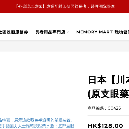
【外傭護老專家】專業配對印傭照顧長者，醫護團隊跟進
【全新概念】長者護理復康用品，可租可買，彈性選擇
【政府資助】善用社區照顧服務券，上門服務及租用產品 
社區照顧服務券
長者用品專門店
MEMORY MART 玩物健
【全新概念】長者護理復康用品，可租可買，彈性選擇
日本【川
(原支眼藥
商品編碼：00426
HK$128.00