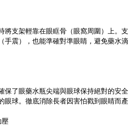
時將支架輕靠在眼眶骨（眼窩周圍）上。
（手震），也能準確對準眼睛，避免藥水
確保了眼藥水瓶尖端與眼球保持絕對的安
的眼球。徹底消除長者因害怕戳到眼睛而
助壓