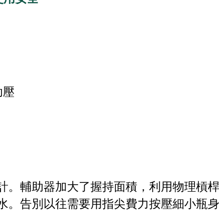
助壓
計。輔助器加大了握持面積，利用物理槓
水。告別以往需要用指尖費力按壓細小瓶