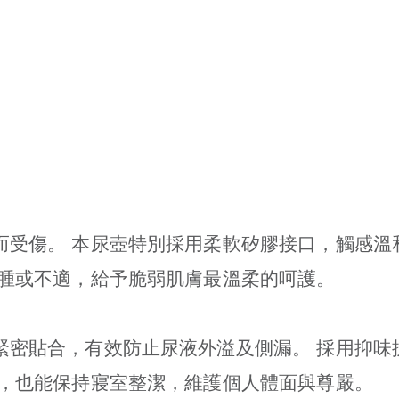
而受傷。 本尿壺特別採用柔軟矽膠接口，觸感溫
紅腫或不適，給予脆弱肌膚最溫柔的呵護。
緊密貼合，有效防止尿液外溢及側漏。 採用抑味
時，也能保持寢室整潔，維護個人體面與尊嚴。