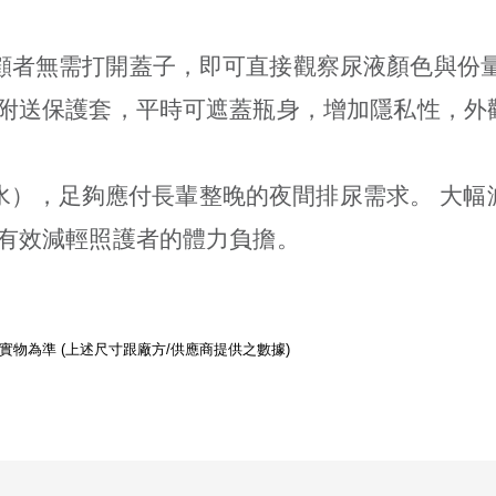
顧者無需打開蓋子，即可直接觀察尿液顏色與份量
品附送保護套，平時可遮蓋瓶身，增加隱私性，外
裝汽水），足夠應付長輩整晚的夜間排尿需求。 
，有效減輕照護者的體力負擔。