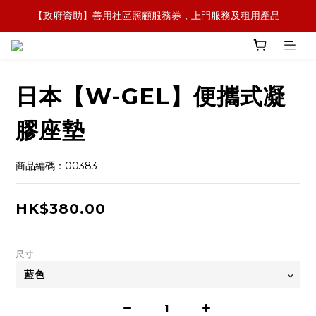
【政府資助】善用社區照顧服務券，上門服務及租用產品 
【全新概念】長者護理復康用品，可租可買，彈性選擇
【全新概念】長者護理復康用品，可租可買，彈性選擇
日本【W-GEL】便攜式凝
膠座墊
商品編碼：00383
HK$380.00
尺寸