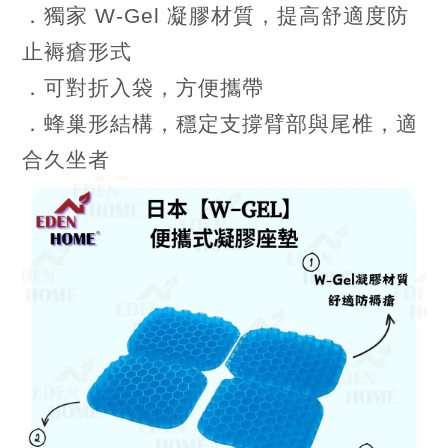
．獨家 W-Gel 凝膠材質，提高舒適度防
止褥瘡形式
．可對折入袋，方便攜帶
．蜂巢形結構，穩定支撐臂部與尾椎，適
合久坐者