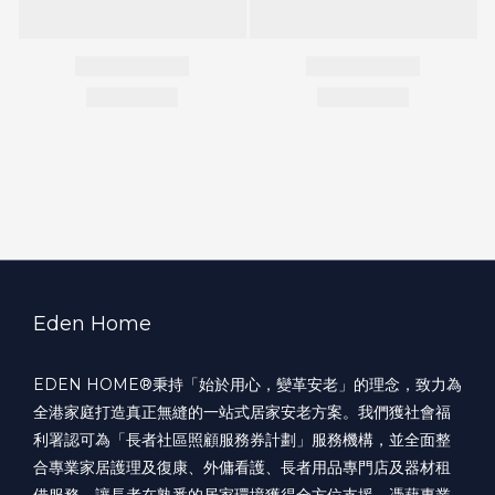
Eden Home
EDEN HOME®️秉持「始於用心，變革安老」的理念，致力為
全港家庭打造真正無縫的一站式居家安老方案。我們獲社會福
利署認可為「長者社區照顧服務券計劃」服務機構，並全面整
合專業家居護理及復康、外傭看護、長者用品專門店及器材租
借服務，讓長者在熟悉的居家環境獲得全方位支援。憑藉專業