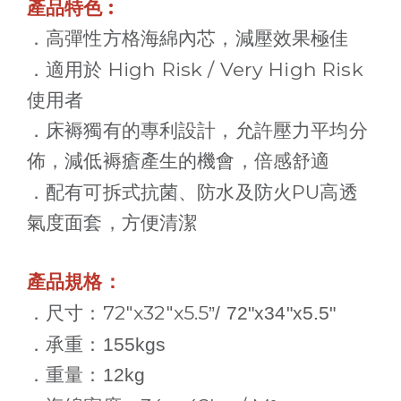
:
產品特色
．高彈性方格海綿內芯，減壓效果極佳
High Risk / Very High Risk
．適用於
使用者
．床褥獨有的專利設計，允許壓力平均分
佈，減低褥瘡產生的機會，倍感舒適
PU
．配有可拆式抗菌、防水及防火
高透
氣度面套，方便清潔
產品規格：
72"
x32"
x5.5
．尺寸：
”/ 72"x34"x5.5"
．
承重：
155kgs
．重量：
12kg