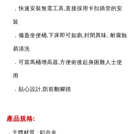
快速安
裝無需工具,直接採用卡扣插管的安
．
裝
備蓋坐便桶,下床即可如廁,封閉異味, 耐腐蝕
．
易清洗
可當馬桶增高器,方便術後起身困難人士使
．
用
貼心設計,防前翻腳踏
．
:
產品規格
:
．主體材質
鋁合金