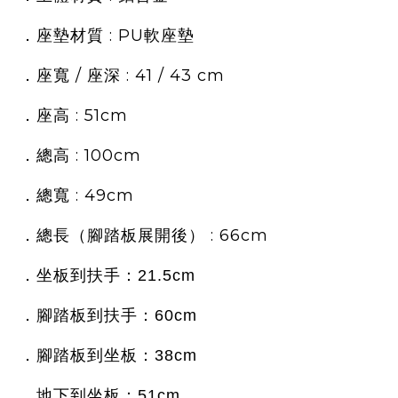
: PU
．座墊材質
軟座墊
/
: 41 / 43 cm
．座寬
座深
: 51cm
．座高
: 100cm
．總高
: 49cm
．總
寬
: 66cm
．
總
長（
腳
踏
板展開後）
．坐板到扶手：21.5cm
．腳
踏
板到扶手：60cm
．腳踏
板到
坐板
：38cm
．地下
到
坐板
：51cm