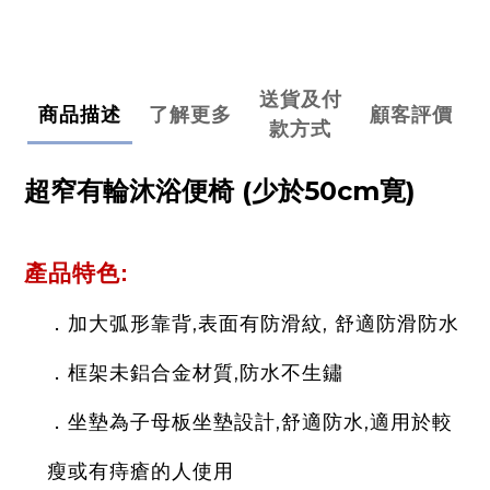
送貨及付
商品描述
了解更多
顧客評價
款方式
超窄有輪沐浴便椅 (少於50cm寛)
產品特色
:
加大弧形靠背,表面有防滑紋, 舒適防滑防水
．
框架未鋁合金材質,防水不生鏽
．
坐墊為子母板
坐墊
設計,舒適防水,適用於較
．
瘦或有痔瘡的人使用