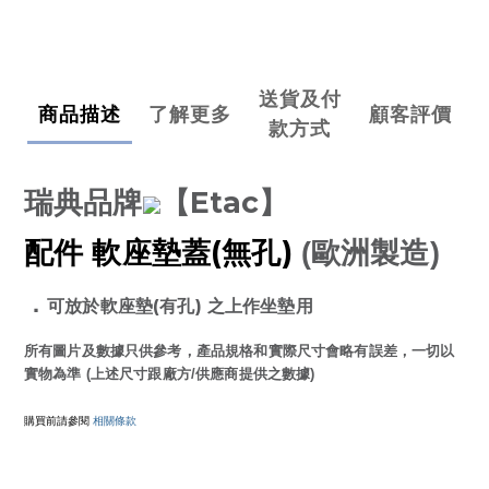
送貨及付
商品描述
了解更多
顧客評價
款方式
Etac
瑞典品牌
【
】
(
)
配件 軟座墊蓋
無孔
(歐洲製造)
．
(
) 之上作坐墊用
可放於軟座墊
有孔
所有圖片及數據只供參考，產品規格和實際尺寸會略有誤差，一切以
實物為準 (上述尺寸跟廠方/供應商提供之數據)
購買前請參閱
相關條款