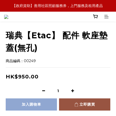
【政府資助】善用社區照顧服務券，上門服務及租用產品 
【全新概念】長者護理復康用品，可租可買，彈性選擇
【全新概念】長者護理復康用品，可租可買，彈性選擇
瑞典【Etac】 配件 軟座墊
蓋(無孔)
商品編碼：00249
HK$950.00
加入購物車
立即購買