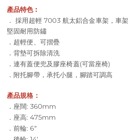
:
產品特色
7003
． 採用超輕
航太鋁合金車架，車架
堅固耐用防鏽
超輕便、可摺疊
．
背墊可拆除清洗
．
連有蓋便兜及膠座椅蓋
(
可當座椅
)
．
附托腳帶，承托小腿，腳踏可調高
．
產品規格：
: 360mm
．座闊
: 475mm
．座高
: 6"
．前輪
: 14'
．後輪