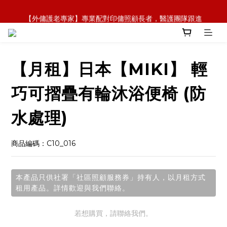
【全新概念】長者護理復康用品，可租可買，彈性選擇
【外傭護老專家】專業配對印傭照顧長者，醫護團隊跟進
【政府資助】善用社區照顧服務券，上門服務及租用產品 
【全新概念】長者護理復康用品，可租可買，彈性選擇
【月租】日本【MIKI】 輕
巧可摺疊有輪沐浴便椅 (防
水處理)
商品編碼：C10_016
本產品只供社署「社區照顧服務券」持有人，以月租方式
租用產品。詳情歡迎與我們聯絡。
若想購買，請聯絡我們。