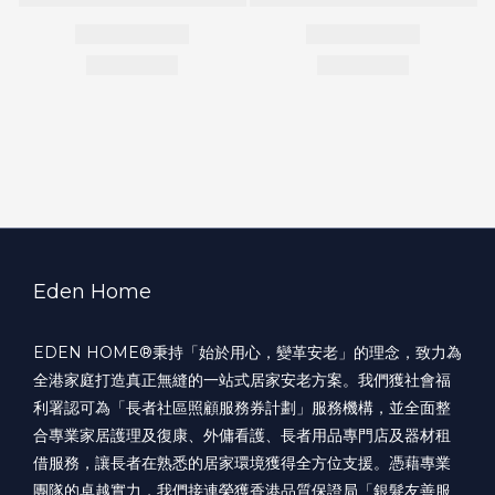
Eden Home
EDEN HOME®️秉持「始於用心，變革安老」的理念，致力為
全港家庭打造真正無縫的一站式居家安老方案。我們獲社會福
利署認可為「長者社區照顧服務券計劃」服務機構，並全面整
合專業家居護理及復康、外傭看護、長者用品專門店及器材租
借服務，讓長者在熟悉的居家環境獲得全方位支援。憑藉專業
團隊的卓越實力，我們接連榮獲香港品質保證局「銀髮友善服