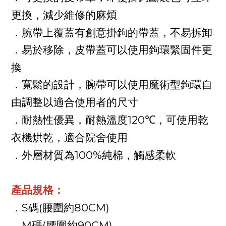
更換，減少維修的麻煩
．腕帶上覆蓋有創意掛鉤的帶蓋，不易拆卸
．易於移除，皮帶蓋可以使用鉤環緊固件更
換
．寬鬆的設計，腕帶可以使用魔術型鉤環自
由調整以適合使用者的尺寸
120℃
．耐熱性優異，耐熱溫度
，可使用乾
衣機烘乾，適合院舍使用
100%
．外層材質為
純棉，觸感柔軟
產品規格：
S
(
80CM)
．
碼
腰圍約
M
(
90CM)
．
碼
腰圍約