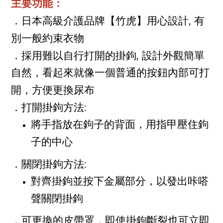
主要功能：
,
．日本高級介護品牌【竹虎】用心設計
有
別一般約束衣物
,
．採用難以自行打開的掛鉤
設計外觀簡單
自然，看起來就像一個普通的按鈕內部可打
開，方便更換尿布
:
．打開掛鉤方法
將手指放在鉤子的背面，用指甲壓住鉤
子的中心
:
．關閉掛鉤方法
對齊掛鉤並按下金屬部分，以發出咔嗒
聲關閉掛鉤
．可更換的皮帶罩，即使掛鉤斷裂也可立即