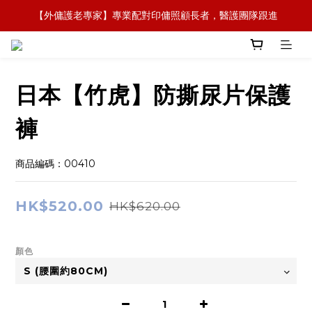
【外傭護老專家】專業配對印傭照顧長者，醫護團隊跟進
【全新概念】長者護理復康用品，可租可買，彈性選擇
【政府資助】善用社區照顧服務券，上門服務及租用產品 
【全新概念】長者護理復康用品，可租可買，彈性選擇
日本【竹虎】防撕尿片保護
褲
商品編碼：00410
HK$520.00
HK$620.00
顏色