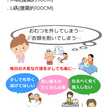
L
(
100CM)
．
碼
腰圍約