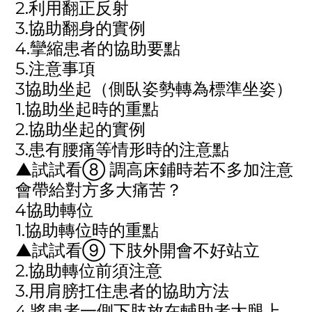
2.利用翻正反射
3.協助翻身的實例
4.攣縮患者的協助要點
5.注意事項
3協助坐起（側臥姿勢轉為標準坐姿）
1.協助坐起時的重點
2.協助坐起的實例
3.患有腰痛等情形時的注意點
▲試試看
⑧
調高床鋪時若不多加注意
會帶給對方多大痛苦？
4協助轉位
1.協助轉位時的重點
▲試試看
⑨
下肢外開會不好站立
2.協助轉位前須注意
3.用肩膀扛住患者的協助方法
4.將患者一側下肢放在輔助者大腿上