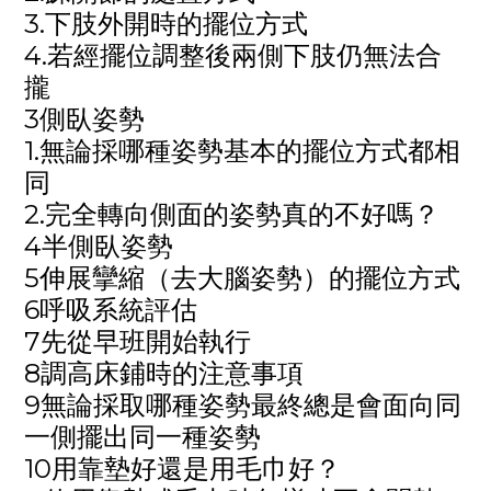
3.下肢外開時的擺位方式
4.若經擺位調整後兩側下肢仍無法合
攏
3側臥姿勢
1.無論採哪種姿勢基本的擺位方式都相
同
2.完全轉向側面的姿勢真的不好嗎？
4半側臥姿勢
5伸展攣縮（去大腦姿勢）的擺位方式
6呼吸系統評估
7先從早班開始執行
8調高床鋪時的注意事項
9無論採取哪種姿勢最終總是會面向同
一側擺出同一種姿勢
10用靠墊好還是用毛巾好？