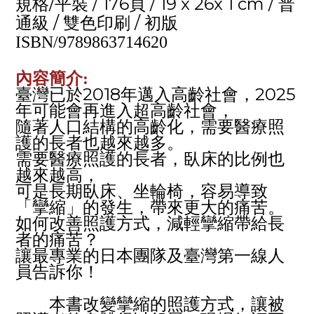
/
/ 176
/ 19 x 26x 1 cm /
規格
平裝
頁
普
/
/
通級
雙色印刷
初版
ISBN/9789863714620
內容簡介:
2018
2025
臺灣已於
年邁入高齡社會，
年可能會再進入超高齡社會，
隨著人口結構的高齡化，需要醫療照
護的長者也越來越多。
需要醫療照護的長者，臥床的比例也
越來越高，
可是長期臥床、坐輪椅，容易導致
「攣縮」的發生，帶來更大的痛苦。
如何改善照護方式，減輕攣縮帶給長
者的痛苦？
讓最專業的日本團隊及臺灣第一線人
員告訴你！
本書改變攣縮的照護方式，讓被