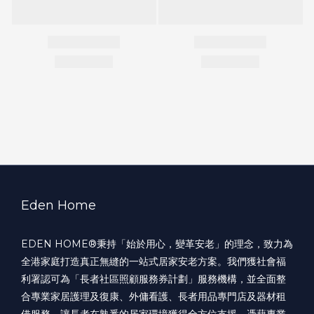
Eden Home
EDEN HOME®️秉持「始於用心，變革安老」的理念，致力為
全港家庭打造真正無縫的一站式居家安老方案。我們獲社會福
利署認可為「長者社區照顧服務券計劃」服務機構，並全面整
合專業家居護理及復康、外傭看護、長者用品專門店及器材租
借服務，讓長者在熟悉的居家環境獲得全方位支援。憑藉專業