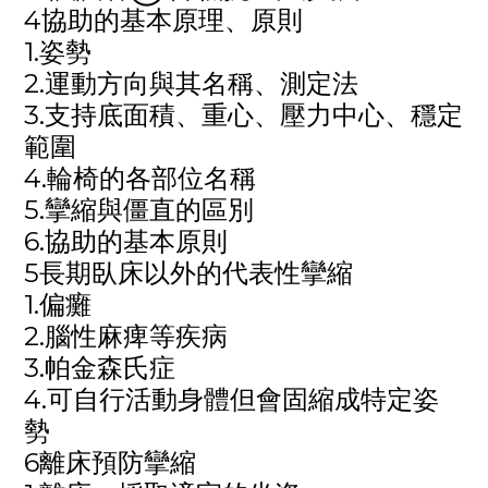
4協助的基本原理、原則
1.姿勢
2.運動方向與其名稱、測定法
3.支持底面積、重心、壓力中心、穩定
範圍
4.輪椅的各部位名稱
5.攣縮與僵直的區別
6.協助的基本原則
5長期臥床以外的代表性攣縮
1.偏癱
2.腦性麻痺等疾病
3.帕金森氏症
4.可自行活動身體但會固縮成特定姿
勢
6離床預防攣縮