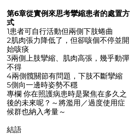
第
6
章從實例來思考攣縮患者的處置方
式
1患者可自行活動但兩側下肢蜷曲
2肌肉張力降低了，但卻咳個不停並開
始咳痰
3兩側上肢攣縮、肌肉高張，幾乎動彈
不得
4兩側髖關節有問題，下肢不斷攣縮
5側向一邊時姿勢不穩
專欄 你在照護病患時是聚焦在多久之
後的未來呢？～將濫用／過度使用症
候群也納入考量～
結語