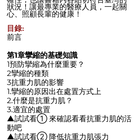
狀況！讓最專業的醫療人員，一起關
心、照顧長輩的健康！
目錄:
前言
第
1
章攣縮的基礎知識
1預防攣縮為什麼重要？
2攣縮的種類
3抗重力肌的影響
1.攣縮的原因出在處置方式上
2.什麼是抗重力肌？
3.適宜的處置
▲試試看
①
來確認看看抗重力肌的活
動吧
▲試試看
②
降低抗重力肌張力