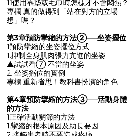
11使用靠墊或毛巾時怎樣才不會悶熱？
專欄 真的做得到「站在對方的立場
想」嗎？
第
3
章預防攣縮的方法
②──
坐姿擺位
1預防攣縮的坐姿擺位方式
1.抑制全身肌肉張力亢進的坐姿
▲試試看
⑦
不當的坐姿
2. 坐姿擺位的實例
專欄 重新省思！教科書扮演的角色
第
4
章預防攣縮的方法
③──
活動身體
的方法
1正確活動關節的方法
1.攣縮的根本原因及助長要因
2.接觸患者時不要造成疼痛