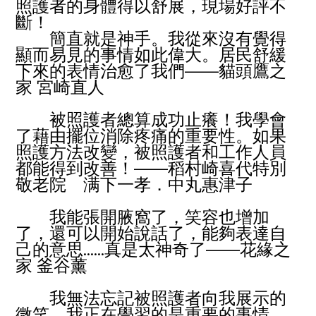
照護者的身體得以舒展，現場好評不
斷！
簡直就是神手。我從來沒有覺得
顯而易見的事情如此偉大。居民舒緩
下來的表情治愈了我們
——
貓頭鷹之
家 宮崎直人
被照護者總算成功止癢！我學會
了藉由擺位消除疼痛的重要性。如果
照護方法改變，被照護者和工作人員
都能得到改善！
——
稻村崎喜代特別
敬老院 满下一孝．中丸惠津子
我能張開腋窩了，笑容也增加
了，還可以開始說話了，能夠表達自
己的意思
……
真是太神奇了
——
花緣之
家 釜谷薰
我無法忘記被照護者向我展示的
微笑。我正在學習的是重要的事情，