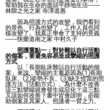
幫助我在生命的盡頭平靜地生活
——
林隙之光之家 寺澤道惠
因為照護方式的改變，我們看到
的景色、行為也變了，工作人員也同
樣改變了。我真正學會了支持的意義
——
快樂道南之家 中村久子
照護重點一：對於難以自行活動
的個案，要避免容易造成攣縮的照護
方式
以「長期臥床難以自行活動的個
案」來說，攣縮的主要原因為
①
長期
臥床、
②
姿勢不良、
③
缺乏恰當的照
護方法（活動方式）。為什麼不改善
這三點攣縮就會發生或惡化？這三點
又該如何改善？書中皆會說明，必能
助個案及其家人、照護者一臂之力。