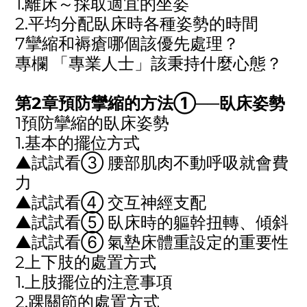
1.離床～採取適宜的坐姿
2.平均分配臥床時各種姿勢的時間
7攣縮和褥瘡哪個該優先處理？
專欄 「專業人士」該秉持什麼心態？
第
2
章預防攣縮的方法
①──
臥床姿勢
1預防攣縮的臥床姿勢
1.基本的擺位方式
▲試試看
③
腰部肌肉不動呼吸就會費
力
▲試試看
④
交互神經支配
▲試試看
⑤
臥床時的軀幹扭轉、傾斜
▲試試看
⑥
氣墊床體重設定的重要性
2上下肢的處置方式
1.上肢擺位的注意事項
2.踝關節的處置方式