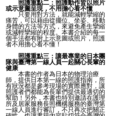
照護重點二：照護動作皆以照片
或示意圖呈現，不用擔心看不懂
只要用對方法，就能減輕攣縮的
痛苦，可以藉由從擺位、坐姿、移動
身體的方法等方式，來避免產生攣縮
或減輕攣縮的程度。本書介紹的每一
個手法都有附上示意圖或照片，照護
者不用擔心看不懂！
照護重點三：讓最專業的日本團
隊與臺灣第一線人員一起關心長輩的
健康
本書的作者為日本的物理治療
師，提供日本第一線的照護指南，所
有狀況都是參考現場的實際應對，讓
照護者們都能為長輩們提供最適切的
幫助！另外，本書也特別邀請在護理
所及居家服務長照機構服務的臺灣第
一線人員進行審訂，不只再次把關正
確性，也讓書籍內容貼切符合臺灣的