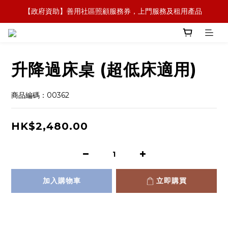
【政府資助】善用社區照顧服務券，上門服務及租用產品 
【全新概念】長者護理復康用品，可租可買，彈性選擇
【全新概念】長者護理復康用品，可租可買，彈性選擇
升降過床桌 (超低床適用)
商品編碼：00362
HK$2,480.00
加入購物車
立即購買