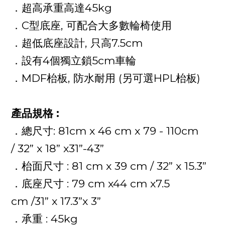
．超高承重高達
45kg
．
C
型底座
,
可配合大多數輪椅使用
．超低底座設計
,
只高
7.5cm
．設有
4
個獨立鎖
5cm
車輪
．
MDF
枱板
,
防水耐用
(
另可選
HPL
枱板
)
產品規格
:
．總尺寸
: 81cm x 46 cm x 79 - 110cm
/ 32
”
x 18
”
x31
”
-43
”
．枱面尺寸
: 81 cm x 39 cm / 32
”
x 15.3
”
．底座尺寸
: 79 cm x44 cm x7.5
cm /31
”
x 17.3
”
x 3
”
．承重
: 45kg