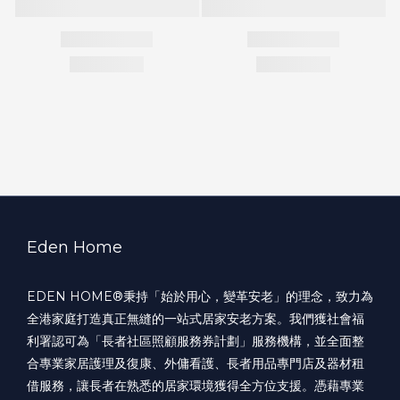
Eden Home
EDEN HOME®️秉持「始於用心，變革安老」的理念，致力為
全港家庭打造真正無縫的一站式居家安老方案。我們獲社會福
利署認可為「長者社區照顧服務券計劃」服務機構，並全面整
合專業家居護理及復康、外傭看護、長者用品專門店及器材租
借服務，讓長者在熟悉的居家環境獲得全方位支援。憑藉專業