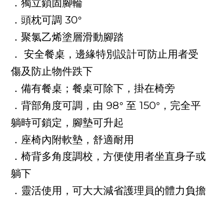
．獨立鎖固腳輪
30
．頭枕可調
°
．聚氯乙烯塗層滑動腳踏
．
安全餐桌，邊緣特別設計可防止用者受
傷及防止物件跌下
．備有餐桌；餐桌可除下，掛在椅旁
98
150
．背部角度可調，由
° 至
°，完全平
躺時可鎖定，腳墊可升起
．座椅內附軟墊，舒適耐用
．椅背多角度調校，方便使用者坐直身子或
躺下
．靈活使用，可大大減省護理員的體力負擔