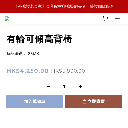
【外傭護老專家】專業配對印傭照顧長者，醫護團隊跟進
【全新概念】長者護理復康用品，可租可買，彈性選擇
【政府資助】善用社區照顧服務券，上門服務及租用產品 
【全新概念】長者護理復康用品，可租可買，彈性選擇
有輪可傾高背椅
商品編碼：00339
HK$4,250.00
HK$5,800.00
加入購物車
立即購買