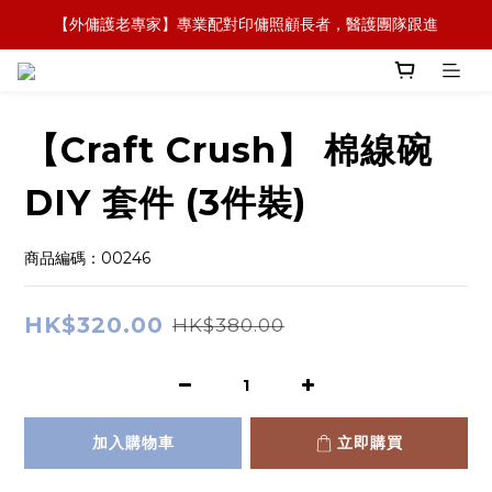
【外傭護老專家】專業配對印傭照顧長者，醫護團隊跟進
【全新概念】長者護理復康用品，可租可買，彈性選擇
【政府資助】善用社區照顧服務券，上門服務及租用產品 
【全新概念】長者護理復康用品，可租可買，彈性選擇
【Craft Crush】 棉線碗
DIY 套件 (3件裝)
商品編碼：00246
HK$320.00
HK$380.00
加入購物車
立即購買