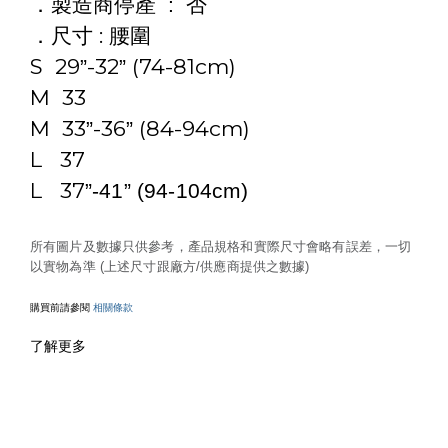
．製造商停產
:
否
:
．尺寸
腰圍
S 29
-32
(74-81cm)
”
”
M 33
M 33
-36
(84-94cm)
”
”
L 37
L 37
”
-41
”
(94-104cm)
所有圖片及數據只供參考，產品規格和實際尺寸會略有誤差，一切
以實物為準 (上述尺寸跟廠方/供應商提供之數據)
購買前請參閱
相關條款
了解更多