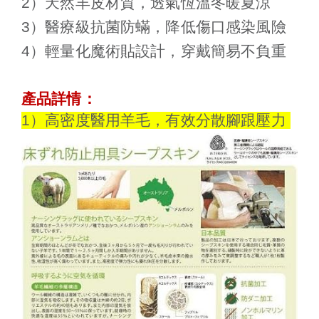
2）天然羊皮材質，透氣恆溫冬暖夏涼
3）醫療級抗菌防蟎，降低傷口感染風險
4）輕量化魔術貼設計，穿戴簡易不負重
產品詳情：
1）高密度醫用羊毛，有效分散腳跟壓力