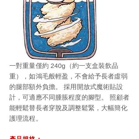
一對重量僅約 240g（約一支盒裝飲品
重），如鴻毛般輕盈，不會給予長者虛弱
的腿部額外負擔。 採用開放式魔術貼設
計，可適應不同腫脹程度的腳型。 照顧者
能輕鬆替長者穿脫及調整鬆緊，大幅簡化
護理流程。