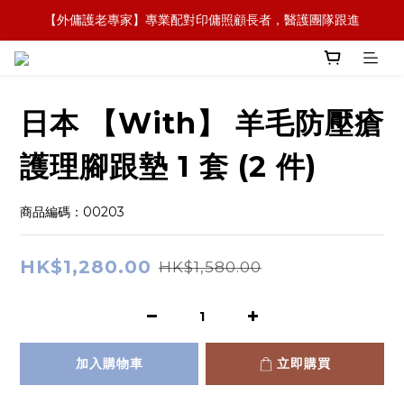
【外傭護老專家】專業配對印傭照顧長者，醫護團隊跟進
【全新概念】長者護理復康用品，可租可買，彈性選擇
【政府資助】善用社區照顧服務券，上門服務及租用產品 
【全新概念】長者護理復康用品，可租可買，彈性選擇
日本 【With】 羊毛防壓瘡
護理腳跟墊 1 套 (2 件)
商品編碼：00203
HK$1,280.00
HK$1,580.00
加入購物車
立即購買