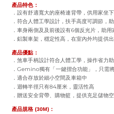
產品特色：
．設有舒適寬大的座椅連背帶，供用家坐下
．符合人體工學設計，扶手高度可調節，助
6
．車身兩側及及前後設有
個反光片，助用
．鋁製車架，穩定性高，在室內外均提供出
產品優點：
．煞車手柄設計符合人體工學，操作省力助
Gemino
．
獨有「一鍵摺合功能」，只需
．適合存放於細小空間及車箱中
84
．迴轉半徑只有
厘米，靈活性高
．贈送安全背帶、購物籃，提供充足儲物空
產品規格 (30M)：