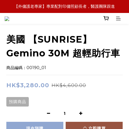
【外傭護老專家】專業配對印傭照顧長者，醫護團隊跟進
【全新概念】長者護理復康用品，可租可買，彈性選擇
【政府資助】善用社區照顧服務券，上門服務及租用產品 
【全新概念】長者護理復康用品，可租可買，彈性選擇
美國 【SUNRISE】
Gemino 30M 超輕助行車
商品編碼：00190_01
HK$3,280.00
HK$4,600.00
預購商品
現在預購
立即購買