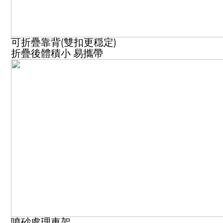
可折疊靠背(雙扣更穏定)
折疊後體積小 易攜帶
噴砂處理車架