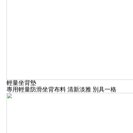
輕量坐背墊
專用輕量防滑坐背布料 清新淡雅 別具一格