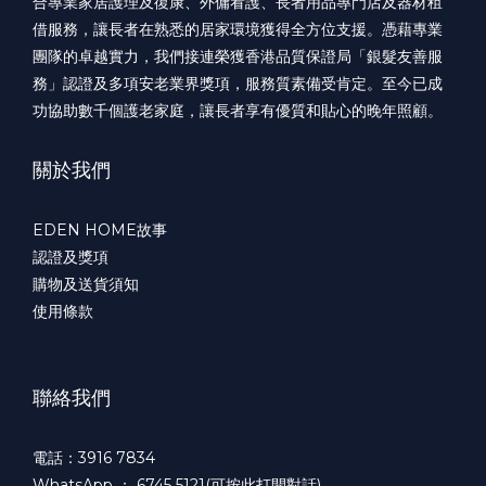
合專業家居護理及復康、外傭看護、長者用品專門店及器材租
借服務，讓長者在熟悉的居家環境獲得全方位支援。憑藉專業
團隊的卓越實力，我們接連榮獲香港品質保證局「銀髮友善服
務」認證及多項安老業界獎項，服務質素備受肯定。至今已成
功協助數千個護老家庭，讓長者享有優質和貼心的晚年照顧。
關於我們
EDEN HOME故事
認證及獎項
購物及送貨須知
使用條款
聯絡我們
電話：3916 7834
WhatsApp ：
6745 5121(可按此打開對話)