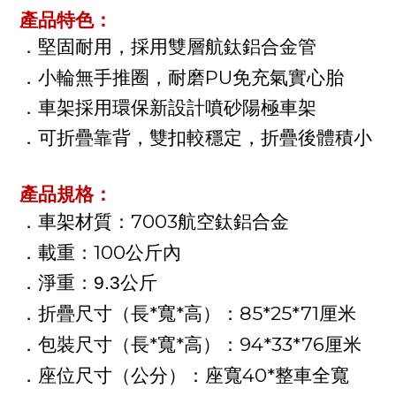
產品特色：
．堅固耐用，採用雙層航鈦鋁合金管
PU
．小輪無手推圈，耐磨
免充氣實心胎
．車架採用環保新設計噴砂陽極車架
．可折疊靠背，雙扣較穩定，折疊後體積小
產品規格：
7003
．車架材質：
航空鈦鋁合金
100公
．載重：
斤內
．淨重：9.3公斤
*
*
85*25*71
．折疊尺寸（長
寬
高）：
厘米
*
*
94*33*76
．包裝尺寸（長
寬
高）：
厘米
40*
．座位尺寸（公分）：座寬
整車全寬