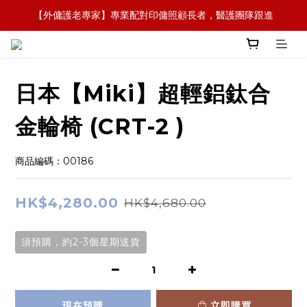
【外傭護老專家】專業配對印傭照顧長者，醫護團隊跟進
【全新概念】長者護理復康用品，可租可買，彈性選擇
【政府資助】善用社區照顧服務券，上門服務及租用產品 
【全新概念】長者護理復康用品，可租可買，彈性選擇
日本【Miki】超輕鋁鈦合
金輪椅 (CRT-2 )
商品編碼：00186
HK$4,280.00
HK$4,680.00
須預購，約2-3個星期送貨
現在預購
立即購買