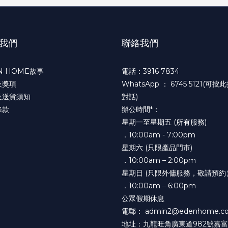
我們
聯絡我們
N HOME故事
電話：3916 7834
及獎項
WhatsApp ：
6745 5121(可按
及送貨須知
對話)
條款
辦公時間*：
星期一至星期五 (所有服務)
．10:00am - 7:00pm
星期六 (只限產品門市)
．10:00am – 2:00pm
星期日 (只限外傭服務，敬請預約
．10:00am – 6:00pm
公眾假期休息
電郵： admin2@edenhome.co
地址：九龍旺角廣東道982號嘉