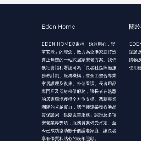
Eden Home
關於
EDEN HOME®️秉持「始於用心，變
EDE
革安老」的理念，致力為全港家庭打造
認證
真正無縫的一站式居家安老方案。我們
購物
獲社會福利署認可為「長者社區照顧服
使用
務券計劃」服務機構，並全面整合專業
家居護理及復康、外傭看護、長者用品
專門店及器材租借服務，讓長者在熟悉
的居家環境獲得全方位支援。憑藉專業
團隊的卓越實力，我們接連榮獲香港品
質保證局「銀髮友善服務」認證及多項
安老業界獎項，服務質素備受肯定。至
今已成功協助數千個護老家庭，讓長者
享有優質和貼心的晚年照顧。