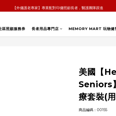
【外傭護老專家】專業配對印傭照顧長者，醫護團隊跟進
【全新概念】長者護理復康用品，可租可買，彈性選擇
【政府資助】善用社區照顧服務券，上門服務及租用產品 
社區照顧服務券
長者用品專門店
MEMORY MART 玩物健
【全新概念】長者護理復康用品，可租可買，彈性選擇
美國【Hea
Senio
療套裝(用
商品編碼：00155