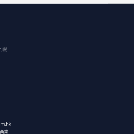
此打開
）
m.hk
富商業