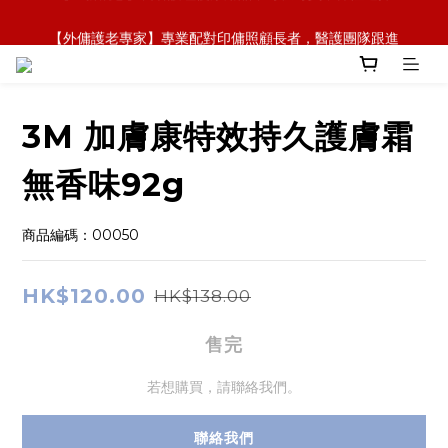
【全新概念】長者護理復康用品，可租可買，彈性選擇
【外傭護老專家】專業配對印傭照顧長者，醫護團隊跟進
【政府資助】善用社區照顧服務券，上門服務及租用產品 
【全新概念】長者護理復康用品，可租可買，彈性選擇
3M 加膚康特效持久護膚霜
無香味92g
商品編碼：00050
HK$120.00
HK$138.00
售完
若想購買，請聯絡我們。
聯絡我們