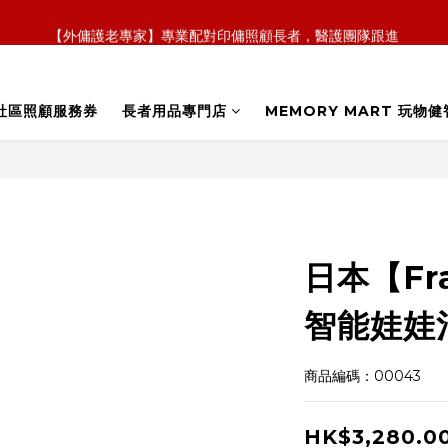
【外傭護老專家】專業配對印傭照顧長者，醫護團隊跟進
【全新概念】長者護理復康用品，可租可買，彈性選擇
【政府資助】善用社區照顧服務券，上門服務及租用產品 
社區照顧服務券
長者用品專門店
MEMORY MART 玩物健
【全新概念】長者護理復康用品，可租可買，彈性選擇
日本【Fr
智能娃娃
商品編碼：00043
HK$3,280.0