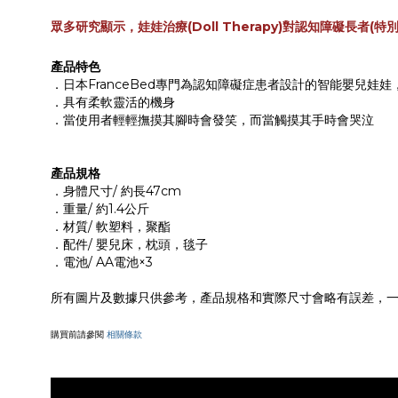
眾多研究顯示，娃娃治療(Doll Therapy)對認知障礙
產品特色
．日本FranceBed專門為認知障礙症患者設計的智能嬰兒娃
．具有柔軟靈活的機身
．當使用者輕輕撫摸其腳時會發笑，而當觸摸其手時會哭泣
產品規格
．身體尺寸/ 約長47cm
．重量/ 約1.4公斤
．材質/ 軟塑料，聚酯
．配件/ 嬰兒床，枕頭，毯子
．電池/ AA電池×3
所有圖片及數據只供參考，產品規格和實際尺寸會略有誤差，一切
購買前請參閱
相關條款