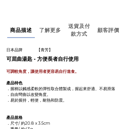
送貨及付
商品描述
了解更多
顧客評價
款方式
日本品牌
【青芳】
可屈曲湯匙 - 方便長者自行使用
可調較角度，
讓
使用者
更容易自行進食
。
產品特色
．
握柄以觸感柔軟的彈性取合體製成，握起來舒適、不易滑落
．
自由彎曲以改變角度。
．
易於握持，輕便，耐熱和防震。
產品規格
．尺寸/ 約20.8 x 3.5cm