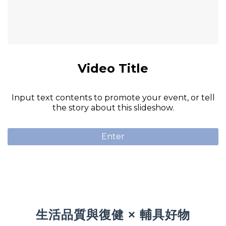
Video Title
Input text contents to promote your event, or tell
the story about this slideshow.
Enter
生活品質與復健 × 輔具好物