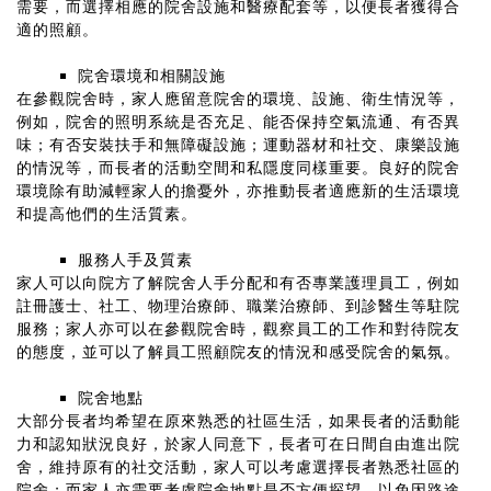
需要，而選擇相應的院舍設施和醫療配套等，以便長者獲得合
適的照顧。
院舍環境和相關設施
在參觀院舍時，家人應留意院舍的環境、設施、衛生情況等，
例如，院舍的照明系統是否充足、能否保持空氣流通、有否異
味；有否安裝扶手和無障礙設施；運動器材和社交、康樂設施
的情況等，而長者的活動空間和私隱度同樣重要。良好的院舍
環境除有助減輕家人的擔憂外，亦推動長者適應新的生活環境
和提高他們的生活質素。
服務人手及質素
家人可以向院方了解院舍人手分配和有否專業護理員工，例如
註冊護士、社工、物理治療師、職業治療師、到診醫生等駐院
服務；家人亦可以在參觀院舍時，觀察員工的工作和對待院友
的態度，並可以了解員工照顧院友的情況和感受院舍的氣氛。
院舍地點
大部分長者均希望在原來熟悉的社區生活，如果長者的活動能
力和認知狀況良好，於家人同意下，長者可在日間自由進出院
舍，維持原有的社交活動，家人可以考慮選擇長者熟悉社區的
院舍；而家人亦需要考慮院舍地點是否方便探望，以免因路途