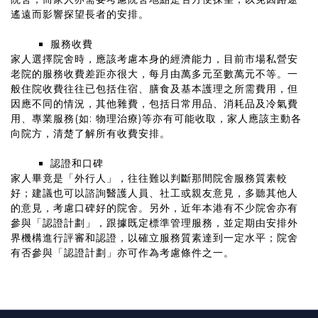
遙遠而影響探望長者的安排。
服務收費
家人選擇院舍時，應該考慮本身的經濟能力，目前市場私營安
老院的服務收費差距亦很大，每月由萬多元至數萬元不等。一
般住院收費往往已包括住宿、膳食及基本護理之所需費用，但
因應不同的情況，其他雜費，包括日常用品、消耗品及冷氣費
用、專業服務(如: 物理治療)等亦有可能收取，家人應該主動各
向院方，清楚了解所有收費安排。
認證和口碑
家人畢竟是「外行人」，往往難以判斷那間院舍服務質素較
好；建議也可以諮詢醫護人員、社工或親友意見，多聽其他人
的意見，考慮口碑好的院舍。另外，近年本港有不少院舍亦有
參與「認證計劃」，跟據既定標準管理服務，並定期由安排外
界機構進行評審和認證，以確立服務質素達到一定水平；院舍
有否參與「認證計劃」亦可作為考慮條件之一。