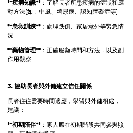
**
疾病知識
**
：了解長者所患疾病的症狀和應
對方法
(
如：中風、糖尿病、認知障礙症等
)
**
急救訓練
**
：處理跌倒、家居意外等緊急情
況
**
藥物管理
**
：正確服藥時間和方法，以及副
作用觀察
3.
協助長者與外傭建立信任關係
長者往往需要時間適應，學習與外傭相處，
建議：
**
初期陪伴
**
：家人應在初期階段共同參與照