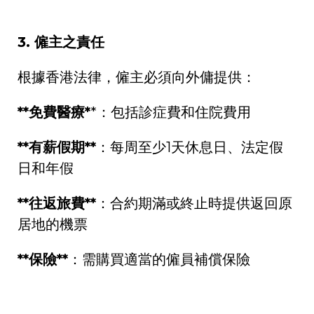
3.
僱主之責任
根據香港法律，僱主必須向外傭提供：
**
免費醫療
*
*
：包括診症費和住院費用
**
有薪假期
**
：每周至少
1
天休息日、法定假
日和年假
**
往返旅費
**
：合約期滿或終止時提供返回原
居地的機票
**
保險
**
：需購買適當的僱員補償保險