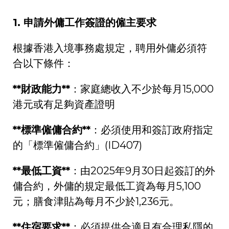
1.
申請外傭工作簽證的僱主要求
根據香港入境事務處規定，聘用外傭必須符
合以下條件：
**
財政能力
**
：家庭總收入不少於每月
15,000
港元或有足夠資產證明
**
標準僱傭合約
**
：必須使用和簽訂政府指定
的「標準僱傭合約」
(ID407)
**
最低工資
**
：由
2025
年
9
月
30
日起簽訂的外
傭合約，外傭的規定最低工資為每月
5,100
元；膳食津貼為每月不少於
1,236
元。
**
住宿要求
**
：必須提供合適且有合理私隱的