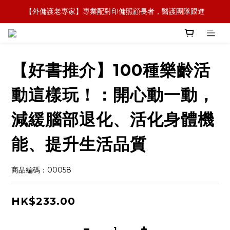
【外傭護老專家】專業配對印傭照顧長者，醫護團隊跟進
【全新概念】長者護理復康用品，可租可買，彈性選擇
【政府資助】善用社區照顧服務券，上門服務及租用產品 
【全新概念】長者護理復康用品，可租可買，彈性選擇
【好書推介】100種樂齡活
動這樣玩！：開心動一動，
減緩腦部退化、活化身體機
能、提升生活品質
商品編碼：00058
HK$233.00