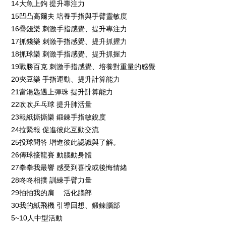
14大魚上鉤 提升專注力
15凹凸高爾夫 培養手指與手臂靈敏度
16疊錢樂 刺激手指感覺、提升專注力
17抓錢樂 刺激手指感覺、提升抓握力
18抓球樂 刺激手指感覺、提升抓握力
19戰勝百克 刺激手指感覺、培養對重量的感覺
20夾豆樂 手指運動、提升計算能力
21當湯匙遇上彈珠 提升計算能力
22吹吹乒乓球 提升肺活量
23報紙撕撕樂 鍛鍊手指敏銳度
24拉緊報 促進彼此互動交流
25投球問答 增進彼此認識與了解。
26傳球接龍賽 動腦動身體
27拳拳我最響 感受到喜悅或後悔情緒
28咚咚相撲 訓練手臂力量
29拍拍我的肩 活化腦部
30我的紙飛機 引導回想、鍛鍊腦部
5~10人中型活動