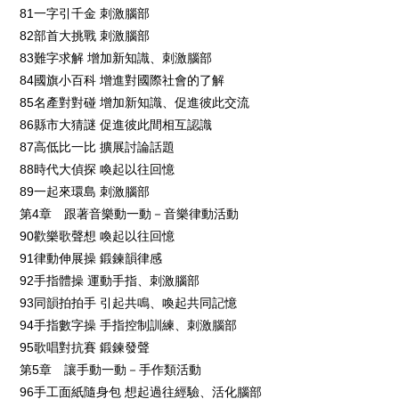
81一字引千金 刺激腦部
82部首大挑戰 刺激腦部
83難字求解 增加新知識、刺激腦部
84國旗小百科 增進對國際社會的了解
85名產對對碰 增加新知識、促進彼此交流
86縣市大猜謎 促進彼此間相互認識
87高低比一比 擴展討論話題
88時代大偵探 喚起以往回憶
89一起來環島 刺激腦部
第4章 跟著音樂動一動－音樂律動活動
90歡樂歌聲想 喚起以往回憶
91律動伸展操 鍛鍊韻律感
92手指體操 運動手指、刺激腦部
93同韻拍拍手 引起共鳴、喚起共同記憶
94手指數字操 手指控制訓練、刺激腦部
95歌唱對抗賽 鍛鍊發聲
第5章 讓手動一動－手作類活動
96手工面紙隨身包 想起過往經驗、活化腦部