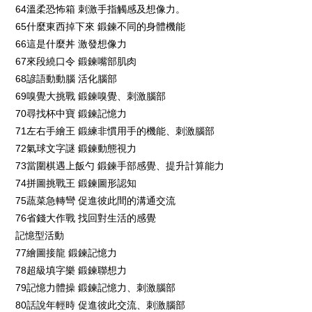
64溫柔恐怖箱 刺激手指觸感及想像力。
65什麼東西掉下來 鍛鍊不同的身體機能
66這是什麼丼 激發想像力
67來段繞口令 鍛鍊嘴部肌肉
68諺語動動腦 活化腦部
69嗅覺大挑戰 鍛鍊嗅覺、刺激腦部
70尋找杯中寶 鍛鍊記憶力
71左右手繪王 鍛練非慣用手的機能、刺激腦部
72氣球文字謎 鍛鍊動態視力
73當圍棋遇上飯勺 鍛鍊手部感覺、提升計算能力
74拼圖挑戰王 鍛鍊圖形認知
75蔬菜急轉彎 促進彼此間的溝通交流
76省錢大作戰 找回對生活的感覺
記憶型活動
77繪圖接龍 鍛鍊記憶力
78超級填字樂 鍛鍊聯想力
79記憶力體操 鍛鍊記憶力、刺激腦部
80話說年輕時 促進彼此交流、刺激腦部