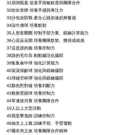
31洞洞瓶蓋 促進手指敏銳度與團隊合作
32吹吹骨牌 培養手感與專注力
33沙包攻防戰 產生心跳加速的興奮感
34浴巾傳球 培養默契
35人形套圈圈 控制手部力量、鍛鍊計算能力
36心花朵朵開 培養團隊默契、獲得成就感
37這是誰的臉 培養控制力
38誰的毛巾高 動動腦活化腦部
39集集傘中球 強化計算能力
40滾滾保齡球 強化與鍛鍊腦部
41球碰空杯彈 強化與鍛鍊腦部
42顏色對對碰 培養判斷力
43救救受困球 培養控制力
44單邊拔河賽 培養團隊合作
10人以上大型活動
45我是擊鬼師 訓練控制力
46抽支上上籤 訓練手部、手臂運動
47曬衣夾之旅 培養團隊合作精神