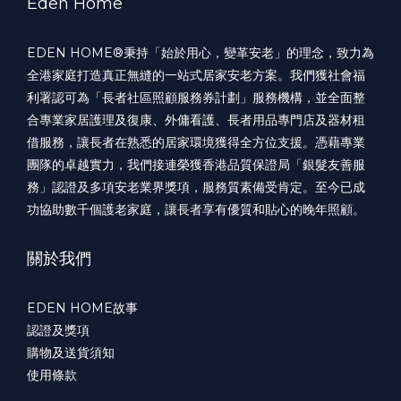
Eden Home
EDEN HOME®️秉持「始於用心，變革安老」的理念，致力為
全港家庭打造真正無縫的一站式居家安老方案。我們獲社會福
利署認可為「長者社區照顧服務券計劃」服務機構，並全面整
合專業家居護理及復康、外傭看護、長者用品專門店及器材租
借服務，讓長者在熟悉的居家環境獲得全方位支援。憑藉專業
團隊的卓越實力，我們接連榮獲香港品質保證局「銀髮友善服
務」認證及多項安老業界獎項，服務質素備受肯定。至今已成
功協助數千個護老家庭，讓長者享有優質和貼心的晚年照顧。
關於我們
EDEN HOME故事
認證及獎項
購物及送貨須知
使用條款