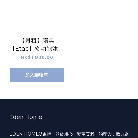
【月租】瑞典
【Etac】多功能沐浴
便椅
HK$1,000.00
加入購物車
Eden Home
EDEN HOME®️秉持「始於用心，變革安老」的理念，致力為