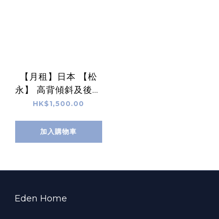
【月租】日本 【松
永】 高背傾斜及後躺
輪椅 FR-31TR
HK$1,500.00
加入購物車
Eden Home