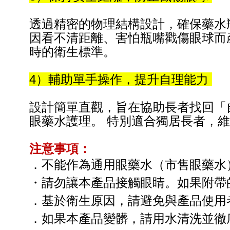
透過精密的物理結構設計，確保藥水
因看不清距離、害怕瓶嘴戳傷眼球而
時的衛生標準。
4）輔助單手操作，提升自理能力
設計簡單直觀，旨在協助長者找回「
眼藥水護理。 特別適合獨居長者，
注意事項：
．不能作為通用眼藥水（市售眼藥水
・請勿讓本產品接觸眼睛。如果附帶
．基於衛生原因，請避免與產品使用
．如果本產品變髒，請用水清洗並徹