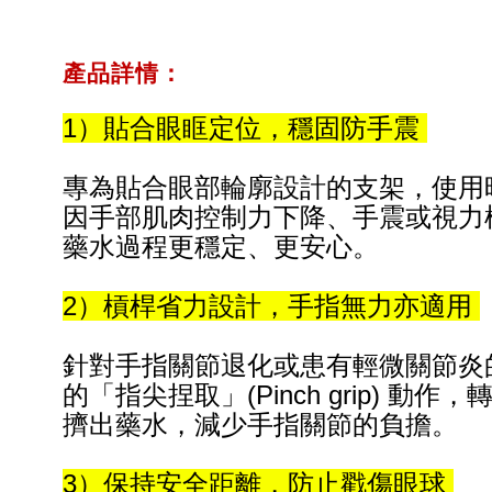
產品詳情
：
1）貼合眼眶定位，穩固防手震
專為貼合眼部輪廓設計的支架，使用
因手部肌肉控制力下降、手震或視力
藥水過程更穩定、更安心。
2）槓桿省力設計，手指無力亦適用
針對手指關節退化或患有輕微關節炎
的「指尖捏取」(Pinch grip) 動
擠出藥水，減少手指關節的負擔。
3）保持安全距離，防止戳傷眼球