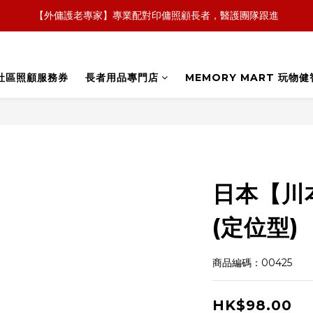
【外傭護老專家】專業配對印傭照顧長者，醫護團隊跟進
【全新概念】長者護理復康用品，可租可買，彈性選擇
【政府資助】善用社區照顧服務券，上門服務及租用產品 
社區照顧服務券
長者用品專門店
MEMORY MART 玩物健
【全新概念】長者護理復康用品，可租可買，彈性選擇
日本【川
(定位型)
商品編碼：00425
HK$98.00