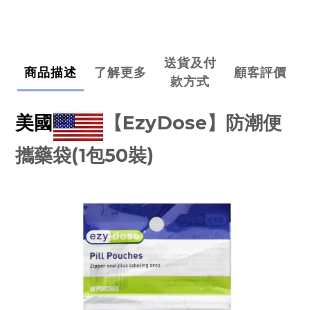
送貨及付
商品描述
了解更多
顧客評價
款方式
EzyDose
美國
【
】防潮便
(1
50
)
攜藥袋
包
裝