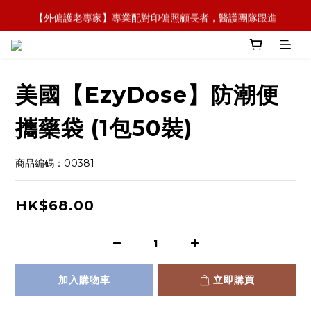
【外傭護老專家】專業配對印傭照顧長者，醫護團隊跟進
【全新概念】長者護理復康用品，可租可買，彈性選擇
【政府資助】善用社區照顧服務券，上門服務及租用產品 
【全新概念】長者護理復康用品，可租可買，彈性選擇
美國【EzyDose】防潮便
攜藥袋 (1包50裝)
商品編碼：00381
HK$68.00
加入購物車
立即購買