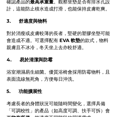
確認產品的
最高承重量
。觀察坐墊是否有排水孔設
計，這能防止積水造成打滑，也能保持皮膚乾爽。
3.
舒適度與物料
對於消瘦或皮膚較薄的長者，堅硬的塑膠坐墊可能
會造成不適。可選擇配有
EVA
軟墊
的款式，物料
親膚且不冰冷，冬天坐上去亦較舒適。
4.
易於清潔與防霉
浴室潮濕易生細菌。優質浴椅會採用防霉物料，且
表面流線無死角，方便每日沖洗。
5.
功能擴展性
考慮長者的身體狀況可能隨時間變化，選擇具備
「可調校性」的產品（如高度可調、扶手可拆）會