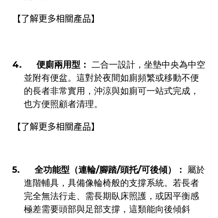
相關
【了解更多
產品】
4.
便廁兩用型：
二合一設計，坐墊中央為中空
並附有便盆。這對於夜間如廁頻繁或移動不便
的長者非常實用，沖涼與如廁可一站式完成，
也方便照顧者清理。
相關
【了解更多
產品】
5.
全功能型（連輪
/
腳踏
/
頭托
/
可後傾）：
屬於
進階輔具，具備像輪椅般的支撐系統。若長者
完全無法行走、需長期臥床照護，或因平衡感
極差需要頭部與足部支撐，這類能向後傾斜