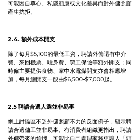
可能因自尊心、私隱顧慮或文化差異而對外傭照顧
產生抗拒。
2.4.
額外成本開支
除了每月
$5,100
的最低工資，聘請外傭還有中介
費、來回機票、驗身費、勞工保險等額外開支；同
時僱主要提供食物、家中水電煤開支亦會相應增
加，每月總開支一般由
$6,500-$7,000
起。
2.5
聘請合適人選並非易事
網上討論區不乏外傭照顧不力的反面例子，顯示聘
請合適傭工並非易事。有消費者組織更指出，聘請
外傭帶來的煩惱，可能比自己處理家務更讓人「頭