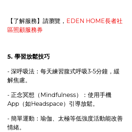
【了解服務】請瀏覽，
EDEN HOME
長者社
區照顧服務券
5.
學習放鬆技巧
-
深呼吸法：每天練習腹式呼吸
3-5
分鐘，緩
解焦慮。
-
正念冥想（
Mindfulness
）：使用手機
App
（如
Headspace
）引導放鬆。
-
簡單運動：瑜伽、太極等低強度活動能改善
情緒。