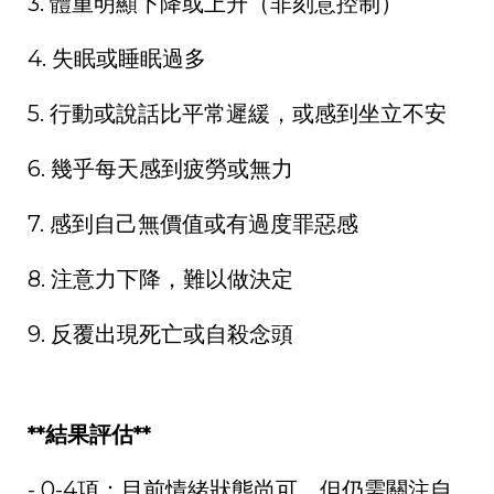
3.
體重明顯下降或上升（非刻意控制）
4.
失眠或睡眠過多
5.
行動或說話比平常遲緩，或感到坐立不安
6.
幾乎每天感到疲勞或無力
7.
感到自己無價值或有過度罪惡感
8.
注意力下降，難以做決定
9.
反覆出現死亡或自殺念頭
**
結果評估
**
- 0-4
項：目前情緒狀態尚可，但仍需關注自