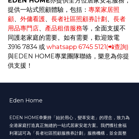
EDEN HOME
亦提供全方位居家安老服務，
提供一站式照顧體驗，包括：
專業家居照
顧
、
外傭看護
、
長者社區照顧券計劃
、
長者
用品專門店
、
產品租借服務
等，全面支援不
同護老家庭的需要。如有需要，歡迎致電
3916 7834
或
whatsapp 6745 5121(📲
查詢
)
與
EDEN HOME
專業團隊聯絡，樂意為你提
供支援！
Eden Home
EDEN HOME®️秉持「始於用心，變革安老」的理念，致力為
全港家庭打造真正無縫的一站式居家安老方案。我們獲社會福
利署認可為「長者社區照顧服務券計劃」服務機構，並全面整